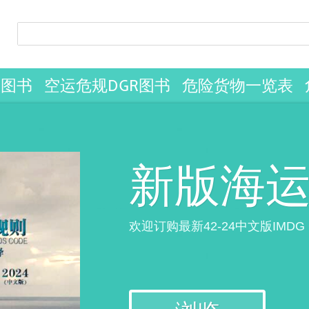
G图书
空运危规DGR图书
危险货物一览表
新版海
欢迎订购最新42-24中文版IMD